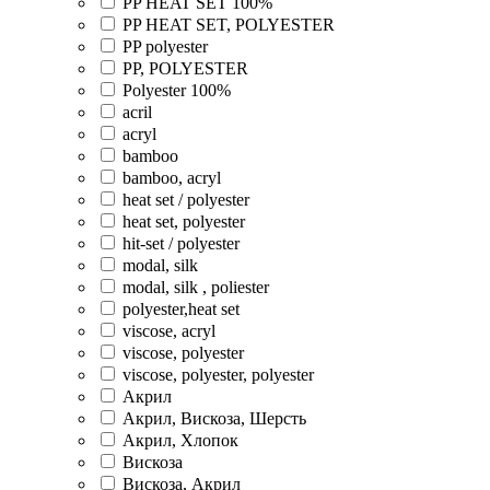
PP HEAT SET 100%
PP HEAT SET, POLYESTER
PP polyester
PP, POLYESTER
Polyester 100%
acril
acryl
bamboo
bamboo, acryl
heat set / polyester
heat set, polyester
hit-set / polyester
modal, silk
modal, silk , poliester
polyester,heat set
viscose, acryl
viscose, polyester
viscose, polyester, polyester
Акрил
Акрил, Вискоза, Шерсть
Акрил, Хлопок
Вискоза
Вискоза, Акрил