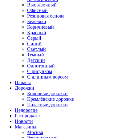
Выставочный
Офисный
Резиновая основа
Бежевый
Коричневый
Красный
Серый
Синий
Светлый
Темный
Детский
Однотонный
С рисунком
С длинным ворсом
Паласы
Дорожки
Ковровые дорожки
Кремлёвские дорожки
Паласные дорожки
Недорогие
Распродажа
Новости
Магазины
Москва
Региональные