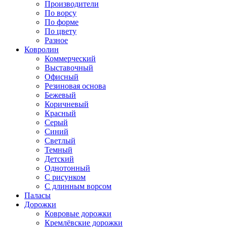
Производители
По ворсу
По форме
По цвету
Разное
Ковролин
Коммерческий
Выставочный
Офисный
Резиновая основа
Бежевый
Коричневый
Красный
Серый
Синий
Светлый
Темный
Детский
Однотонный
С рисунком
С длинным ворсом
Паласы
Дорожки
Ковровые дорожки
Кремлёвские дорожки