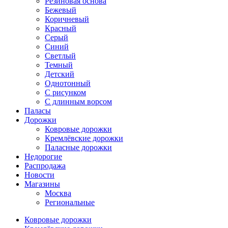
Резиновая основа
Бежевый
Коричневый
Красный
Серый
Синий
Светлый
Темный
Детский
Однотонный
С рисунком
С длинным ворсом
Паласы
Дорожки
Ковровые дорожки
Кремлёвские дорожки
Паласные дорожки
Недорогие
Распродажа
Новости
Магазины
Москва
Региональные
Ковровые дорожки