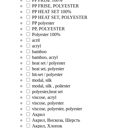
PP FRISE 100%
PP FRISE, POLYESTER
PP HEAT SET 100%
PP HEAT SET, POLYESTER
PP polyester
PP, POLYESTER
Polyester 100%
acril
acryl
bamboo
bamboo, acryl
heat set / polyester
heat set, polyester
hit-set / polyester
modal, silk
modal, silk , poliester
polyester,heat set
viscose, acryl
viscose, polyester
viscose, polyester, polyester
Акрил
Акрил, Вискоза, Шерсть
Акрил, Хлопок